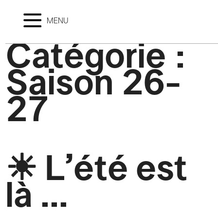
MENU
Catégorie :
Saison 26-
27
☀ L’été est
là …