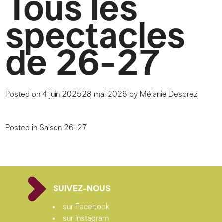
Tous les
spectacles
de 26-27
Posted on
4 juin 2025
28 mai 2026
by
Mélanie Desprez
Posted in
Saison 26-27
SUIVEZ-NOUS
sur Facebook
sur Instagram