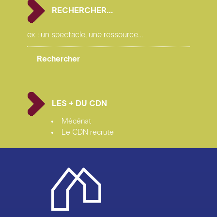
RECHERCHER…
LES + DU CDN
Mécénat
Le CDN recrute