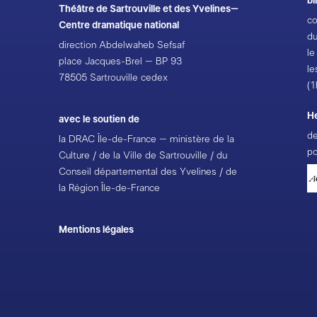
bi
Théâtre de Sartrouville et des Yvelines–
co
Centre dramatique national
du
direction Abdelwaheb Sefsaf
le
place Jacques-Brel – BP 93
le
78505 Sartrouville cedex
(1
H
avec le soutien de
de
la DRAC Île-de-France – ministère de la
po
Culture / de la Ville de Sartrouville / du
Conseil départemental des Yvelines / de
la Région Île-de-France
Mentions légales