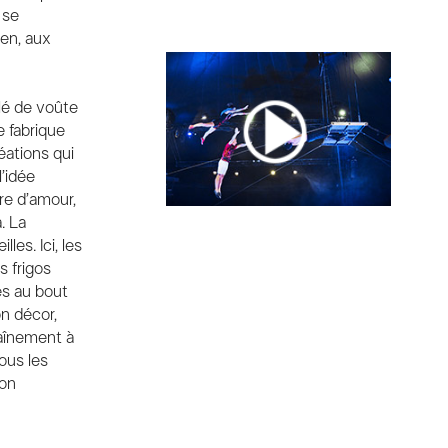
 se
GOOGLE
en, aux
PINTEREST
clé de voûte
e fabrique
éations qui
l’idée
ire d’amour,
. La
les. Ici, les
s frigos
es au bout
n décor,
aînement à
ous les
ion