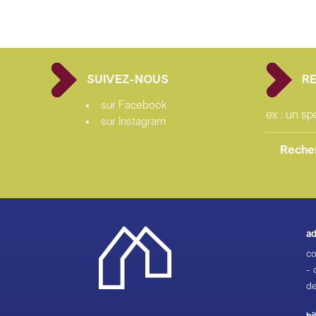
SUIVEZ-NOUS
R
sur Facebook
sur Instagram
ad
co
- 
de