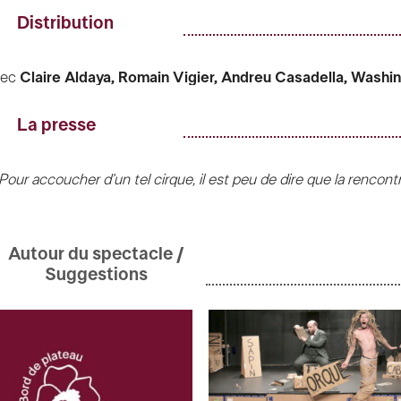
Distribution
vec
Claire Aldaya, Romain Vigier,
Andreu Casadella, Washi
arcy, Maxime La Sala,
Antonio Segura Lizan, Pedro
Consciê
amon Graell
La presse
abriel
ou
Sébastien Lepine, Vladimir Tserabun, Gaël Guelat
t
Johann Chauveau
Pour accoucher d’un tel cirque, il est peu de dire que la rencont
utien aux techniques de cirque
Fabrice Berthet, Yuri Sakalov
illois et Akoreacro fut féconde. »
Sceneweb
egard chorégraphique
Roberto Olivan
eilles extérieures
Bertrand Landhauser
Inventif, rapide, cirque à fond, musical,
Dans ton cœur
mérite le 
sistanat à la mise en scène
Léa de Truchis
Autour du spectacle /
énère
partout où il passe. »
Le Monde
ostumes et accessoires
Elsa Bourdin
assistée de
Juliette Gira
Suggestions
ntonin
Une pépite, une merveille, on ne sait plus comment qualifier
Da
énographie circassienne
Jani Nuutinen / Circo Aereo
assisté
 spectacle de cirque atteint des sommets. »
Le Figaro
ardel
onstruction
Les Ateliers de construction
, Maison de la Cultu
gie générale, chef monteur
Idéal Buschhoff
mière, régie lumière
Manu Jarousse