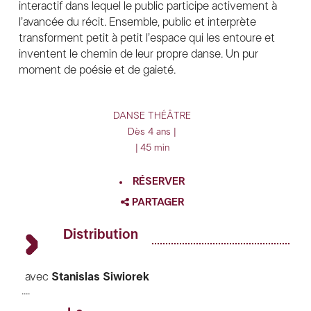
interactif dans lequel le public participe activement à
l’avancée du récit. Ensemble, public et interprète
transforment petit à petit l’espace qui les entoure et
inventent le chemin de leur propre danse. Un pur
moment de poésie et de gaieté.
DANSE
THÉÂTRE
Dès 4 ans |
| 45 min
RÉSERVER
PARTAGER
FACEBOOK
Distribution
TWITTER
GOOGLE
avec
Stanislas Siwiorek
....
costumes
Hanna Söjdin
PINTEREST
régie générale
Anaïs Guénot