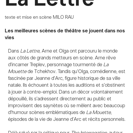
texte et mise en scène
MILO RAU
Les meilleures scènes de théâtre se jouent dans nos
vies
Dans
La Lettre
, Arne et Olga ont parcouru le monde
aux côtés de grands metteurs en scène. Arne rêve
d’incarner Treplev, personnage tourmenté de
La
Mouette
de Tchekhov. Tandis qu’Olga, comédienne, est
fascinée par Jeanne d’Arc, figure historique de sa ville
natale. Ils échouent à toutes les auditions et s’obstinent
à jouer à contre-emploi. Dans un décor volontairement
dépouillé, ils s’adressent directement au public et
improvisent des saynètes où se mêlent avec beaucoup
d’humour scènes emblématiques de
La
Mouette
,
épisodes de la vie de Jeanne d’Arc et récits personnels.
Déjà salué par la critique pour
The Interrogation
, autour