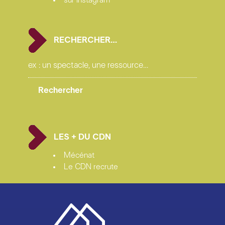
(Château-Arnoux-Saint- Auban) ; La Soufflerie, Scène
conventionnée de Rezé
RECHERCHER…
remerciements : Odéon Théâtre de l’Europe (Paris) ;
Stéphane Braunschweig et l’équipe de La Mouette ;
Les Plateaux sauvages (Paris) ; La Commune – CDN
d’Aubervilliers
photos : Christophe Raynaud de Lage
LES + DU CDN
Mécénat
Le CDN recrute