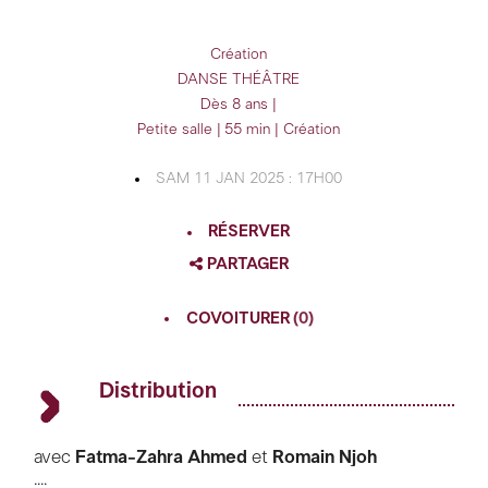
Création
DANSE
THÉÂTRE
Dès 8 ans |
Petite salle | 55 min | Création
SAM 11 JAN 2025 : 17H00
RÉSERVER
PARTAGER
FACEBOOK
COVOITURER
(0)
TWITTER
GOOGLE
Distribution
PINTEREST
avec
Fatma-Zahra Ahmed
et
Romain Njoh
....
assistanat à la mise en scène
Guillaume Fafiotte