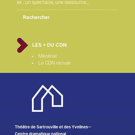
LES + DU CDN
Mécénat
Le CDN recrute
Théâtre de Sartrouville et des Yvelines–
Centre dramatique national