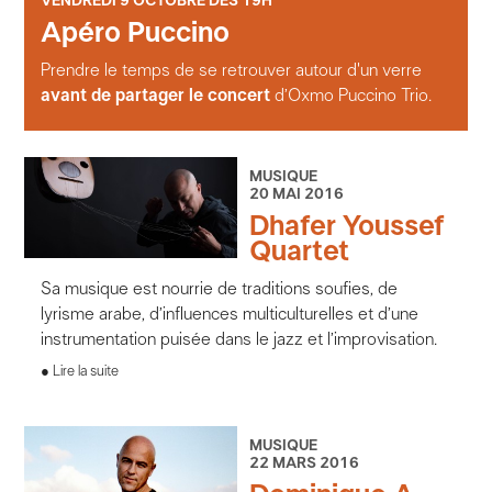
VENDREDI 9 OCTOBRE DÈS 19H
Apéro Puccino
Prendre le temps de se retrouver autour d'un verre
avant de partager le concert
d’Oxmo Puccino Trio.
MUSIQUE
20 MAI 2016
Dhafer Youssef
Quartet
Sa musique est nourrie de traditions soufies, de
lyrisme arabe, d’influences multiculturelles et d’une
instrumentation puisée dans le jazz et l’improvisation.
Lire la suite
MUSIQUE
22 MARS 2016