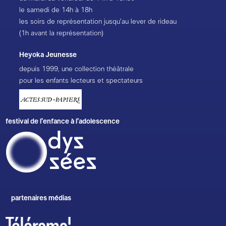
présentes dans La Vie parisienne. La ville, c’est
le samedi de 14h à 18h
l’espace où règne la loi humaine.
Olivier Coulon-
les soirs de représentation jusqu’au lever de rideau
Jablonka
(1h avant la représentation)
Heyoka Jeunesse
depuis 1999, une collection théâtrale
pour les enfants lecteurs et spectateurs
festival de l’enfance à l’adolescence
partenaires médias