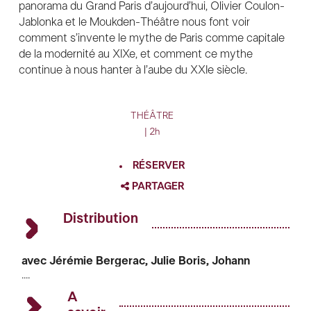
panorama du Grand Paris d’aujourd’hui, Olivier Coulon-
Jablonka et le Moukden-Théâtre nous font voir
comment s’invente le mythe de Paris comme capitale
de la modernité au XIXe, et comment ce mythe
continue à nous hanter à l’aube du XXIe siècle.
THÉÂTRE
| 2h
RÉSERVER
PARTAGER
FACEBOOK
Distribution
TWITTER
GOOGLE
avec Jérémie Bergerac, Julie Boris, Johann
....
Chauveau, Florent Cheippe, Eve Gollac, Jean-
PINTEREST
Marc Layer, Malvina Plegat, Guillaume Riant
A
d’après
La Vie parisienne d’Offenbach