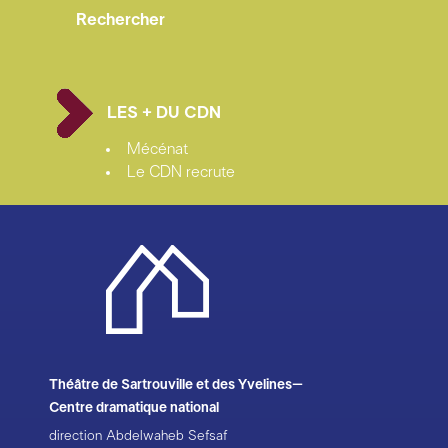
déploient toutes les ruses et tous les masques de la
vie parisienne. Le vrai sujet de cette opérette, c’est
son décor – Paris, un Paris tout jeune qui vient à peine
de naître : le Paris d’Haussmann. C’est un Paris pacifié
où les touristes du monde entier viennent se divertir
LES + DU CDN
et profiter des fétiches de la marchandise moderne :
Mécénat
une ville de fête. En cela, l’esthétique frivole de
Le CDN recrute
l’opérette nous intéresse pour ce qu’elle est : une
manifestation de cette séquence historique
particulière qui témoigne de la façon dont le Second
Empire choisit de se représenter lui-même. Mais ici,
c’est aussi une ville leurre, une ville piège. Tout est
faux dans
La Vie parisienne
, du Grand hôtel jusqu’aux
figurants du bal masqué ; le riche baron suédois est
aveuglé par son Paris fantasmé, et du Paris véritable,
nous ne verrons rien.
Théâtre de Sartrouville et des Yvelines–
Derrière les mélodies enchantées d’Offenbach, on
Centre dramatique national
devine en creux le vertige et la réalité d’une ville en
direction Abdelwaheb Sefsaf