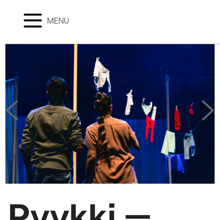
MENU
Pyykki –