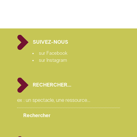
création et performance
Luis Sartori do Vale,
Mira
Ravald
design et conception des personnages
Helga
Stentzel
SUIVEZ-NOUS
création lumière
Jere Mönkkönen
sur Facebook
création sonore
Petteri Rajanti
sur Instagram
magicien consultant
Kalle
Nio
RECHERCHER…
production : WHS ; Portmanteau
soutiens : Arts Promotion Centre Finland ; Finnish
Cultural Foundation ; WHS Teatteri Union ; Cirko ; Stoa
; ITU Lastenteatterin Ideahautomo
PYYKKI
bénéficie du soutien systématique de l’ONDA
pour les saisons 2026- 2027 et 2027- 2028