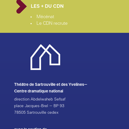
LES + DU CDN
Avec le soutien de l’ONDA
Mécénat
Le CDN recrute
photos : Mikko Pirinen
Théâtre de Sartrouville et des Yvelines–
Centre dramatique national
direction Abdelwaheb Sefsaf
place Jacques-Brel – BP 93
78505 Sartrouville cedex