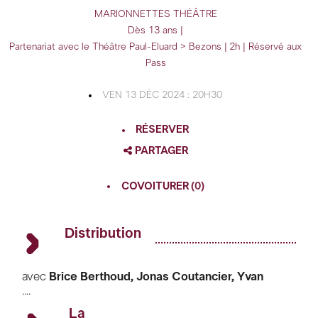
MARIONNETTES
THÉÂTRE
Dès 13 ans |
Partenariat avec le Théâtre Paul-Eluard > Bezons | 2h | Réservé aux
Pass
VEN 13 DÉC 2024 : 20H30
RÉSERVER
PARTAGER
FACEBOOK
COVOITURER
(0)
TWITTER
GOOGLE
Distribution
PINTEREST
avec
Brice Berthoud,
Jonas Coutancier,
Yvan
....
Bernardet, Xavier Drouault
en alternance avec
Gilles Marsalet, Sébastien Cirotteau, Héléna
La