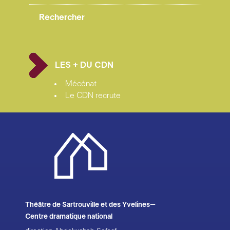
Théâtre du Cloître – SC de Bellac, Le Théâtre André
Malraux à Chevilly-Larue, Le Théâtre Gérard Philipe –
SC de Frouard, L’Hectare – SC de Vendôme, Quai
des arts à Pornichet, Le Théâtre de Verre de
Châteaubriant, Le Théâtre de l’Espace de Retz à
LES + DU CDN
Machecoul, Le Canal Théâtre du Pays de Redon- SC
pour le théâtre, Quartier Libre à Ancenis / soutiens
Mécénat
Malakoff scène nationale, La Ferme de Bel Ebat
Le CDN recrute
Théâtre de Guyancourt, Théâtre de l’Hôtel de Ville à
Saint-Barthélemy d’Anjou, SPEDIDAM, ARCADI /
avec la participation artistique de l’ENSATT / soutien
Région Centre / un spectacle écrit par Camille Trouvé
et Brice Berthoud avec des extraits des oeuvres :
La
Promesse de l’Aube
de Romain Gary – ©Éditions
Gallimard, Pseudo et Gros Câlin de Romain Gary
(Emile Ajar) – ©Mercure de France, droits théâtre
gérés par les Éditions Gallimard
Théâtre de Sartrouville et des Yvelines–
© Vincent Muteau
Centre dramatique national