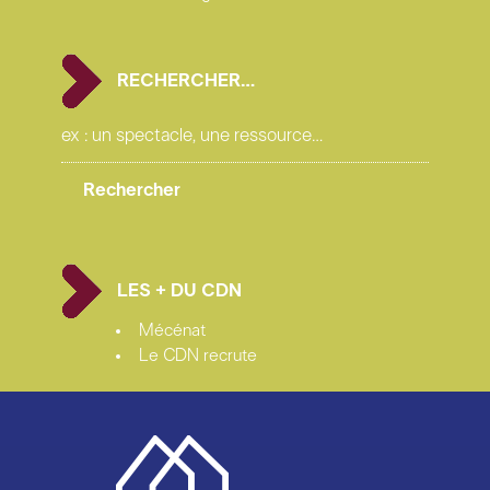
couple, au mariage et aux désirs sexuels qui viennent
menacer les paravents moraux. Cette problématique
n’a pas d’âge... Elle est toujours à même de toucher le
public de notre époque, certes avec plus de distance
RECHERCHER…
«ethnologique», mais peut-être de façon plus
subversive encore. La force de l’absurde ayant grandi
avec le siècle. C’est une course qui demande aux
acteurs de jouer presque à bout de souffle, dans une
agitation qui peut être le miroir de la nôtre lorsque
nous n’acceptons pas d’assumer nos désirs.
Comment souhaitez-vous servir cette pièce ?
LES + DU CDN
Mettre en scène Feydeau demande une certaine
humilité et une forme d’effacement, autant de la part
Mécénat
des acteurs que du metteur en scène, sinon cela ne
Le CDN recrute
fonctionne pas. Il est difficile d’imposer autre chose à
son écriture que ce qu’elle signifie de prime abord. Le
moindre relâchement, la moindre perte de tension, de
sincérité ou de précision pour l’acteur sont fatals. Il
faut des acteurs qui, lorsqu’ils rentrent sur scène, nous