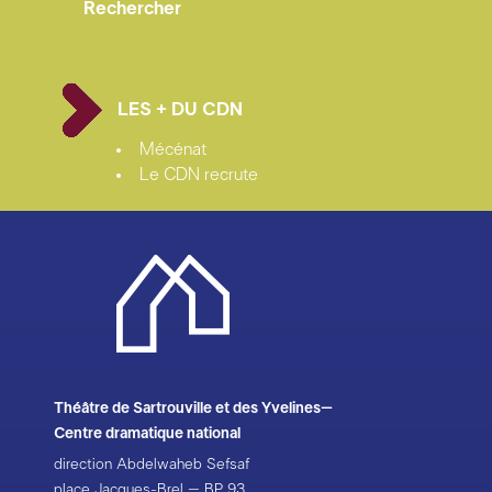
LES + DU CDN
Mécénat
Le CDN recrute
Théâtre de Sartrouville et des Yvelines–
Centre dramatique national
direction Abdelwaheb Sefsaf
place Jacques-Brel – BP 93