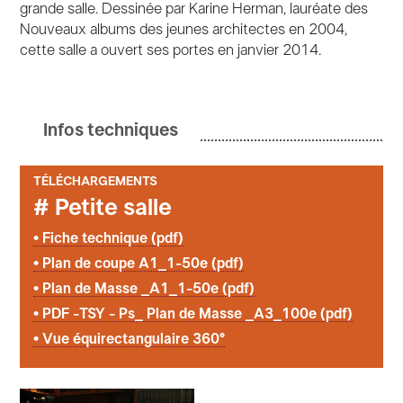
grande salle. Dessinée par Karine Herman, lauréate des
Nouveaux albums des jeunes architectes en 2004,
cette salle a ouvert ses portes en janvier 2014.
Infos techniques
TÉLÉCHARGEMENTS
# Petite salle
• Fiche technique (pdf)
• Plan de coupe A1_1-50e (pdf)
• Plan de Masse _A1_1-50e (pdf)
• PDF -TSY - Ps_ Plan de Masse _A3_100e (pdf)
• Vue équirectangulaire 360°