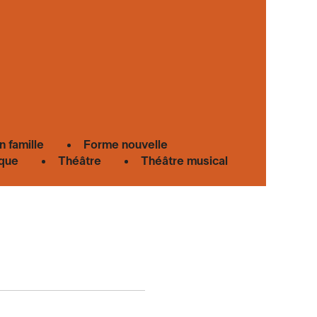
n famille
Forme nouvelle
que
Théâtre
Théâtre musical