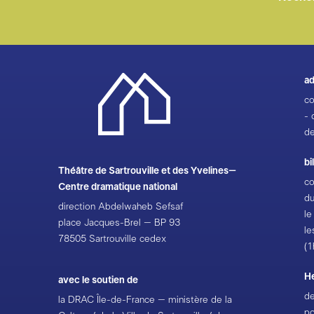
ad
co
- 
de
bi
Théâtre de Sartrouville et des Yvelines–
co
Centre dramatique national
du
direction Abdelwaheb Sefsaf
le
place Jacques-Brel – BP 93
le
78505 Sartrouville cedex
(1
H
avec le soutien de
de
la DRAC Île-de-France – ministère de la
po