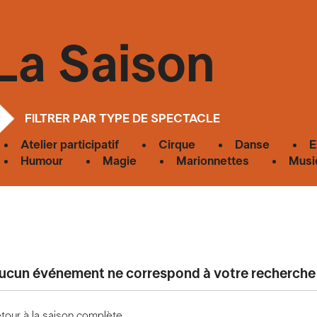
La Saison
FILTRER PAR TYPE DE SPECTACLE
Atelier participatif
Cirque
Danse
E
Humour
Magie
Marionnettes
Musi
ucun événement ne correspond à votre recherche
tour à la saison complète