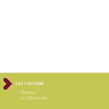
LES + DU CDN
Mécénat
Le CDN recrute