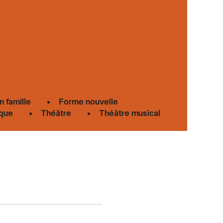
n famille
Forme nouvelle
que
Théâtre
Théâtre musical