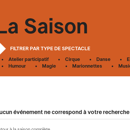
La Saison
FILTRER PAR TYPE DE SPECTACLE
Atelier participatif
Cirque
Danse
E
Humour
Magie
Marionnettes
Musi
ucun événement ne correspond à votre recherche
tour à la saison complète