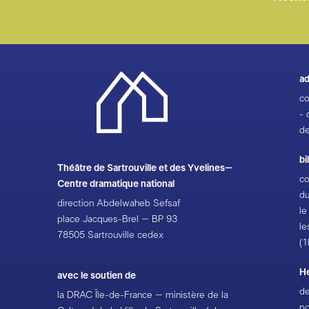
ad
co
- 
de
bi
Théâtre de Sartrouville et des Yvelines–
co
Centre dramatique national
du
direction Abdelwaheb Sefsaf
le
place Jacques-Brel – BP 93
le
78505 Sartrouville cedex
(1
H
avec le soutien de
de
la DRAC Île-de-France – ministère de la
po