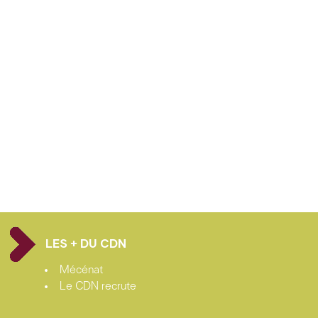
LES + DU CDN
Mécénat
Le CDN recrute