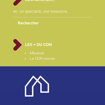
LES + DU CDN
Mécénat
Le CDN recrute