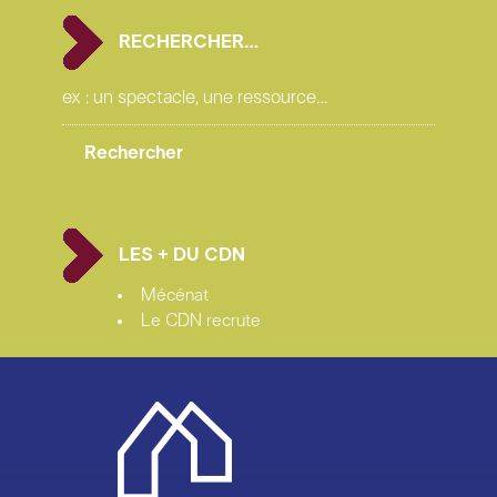
RECHERCHER…
LES + DU CDN
Mécénat
Le CDN recrute