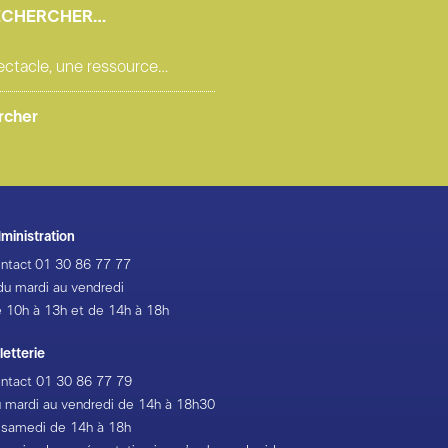
ECHERCHER…
ministration
ntact
01 30 86 77 77
du mardi au vendredi
 10h à 13h et de 14h à 18h
lletterie
ntact
01 30 86 77 79
 mardi au vendredi de 14h à 18h30
 samedi de 14h à 18h