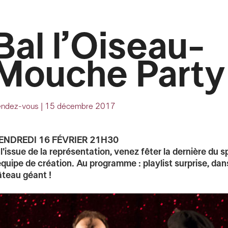
Bal l’Oiseau-
Mouche Party
endez-vous
|
15 décembre 2017
ENDREDI 16 FÉVRIER 21H30
 l'issue de la représentation, venez fêter la dernière du 
'équipe de création. Au programme : playlist surprise, da
âteau géant !