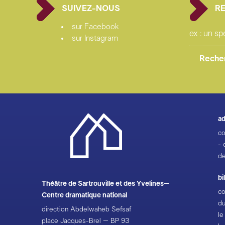
SUIVEZ-NOUS
R
sur Facebook
sur Instagram
ad
co
- 
de
bi
Théâtre de Sartrouville et des Yvelines–
co
Centre dramatique national
du
direction Abdelwaheb Sefsaf
le
place Jacques-Brel – BP 93