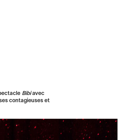
spectacle
Bibi
avec
nses contagieuses et