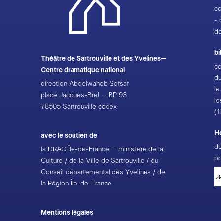
co
- 
de
bi
Théâtre de Sartrouville et des Yvelines–
co
Centre dramatique national
du
direction Abdelwaheb Sefsaf
le
place Jacques-Brel – BP 93
le
78505 Sartrouville cedex
(1
H
avec le soutien de
de
la DRAC Île-de-France – ministère de la
po
Culture / de la Ville de Sartrouville / du
Conseil départemental des Yvelines / de
la Région Île-de-France
Mentions légales