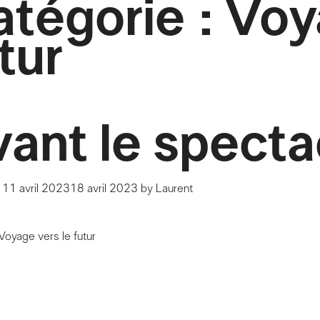
tégorie :
Voy
tur
ant le specta
n
11 avril 2023
18 avril 2023
by
Laurent
Voyage vers le futur