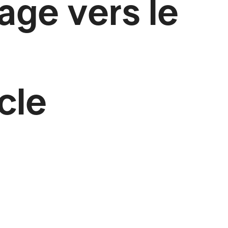
age vers le
cle