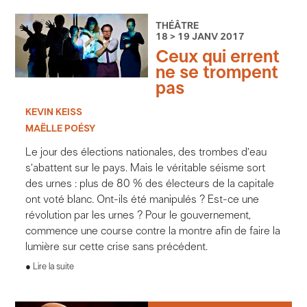
Compagnie est conventionnée par le ministère de la
Culture et de la Communication–DRAC Île-de-France
THÉÂTRE
/ © S. Gosselin
18 > 19 JANV 2017
Ceux qui errent
ne se trompent
pas
KEVIN KEISS
MAËLLE POÉSY
Le jour des élections nationales, des trombes d’eau
s’abattent sur le pays. Mais le véritable séisme sort
des urnes : plus de 80 % des électeurs de la capitale
ont voté blanc. Ont-ils été manipulés ? Est-ce une
révolution par les urnes ? Pour le gouvernement,
commence une course contre la montre afin de faire la
lumière sur cette crise sans précédent.
Lire la suite