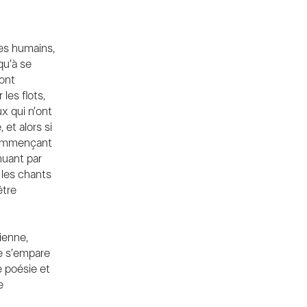
PINTEREST
tres humains,
qu’à se
font
les flots,
ux qui n’ont
 et alors si
 commençant
nuant par
 les chants
être
ienne,
le s’empare
 poésie et
e