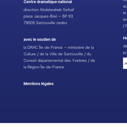
Centre dramatique national
du
F
direction Abdelwaheb Sefsaf
le
du
place Jacques-Brel – BP 93
le
à
78505 Sartrouville cedex
(1
L
H
avec le soutien de
du
de
la DRAC Île-de-France – ministère de la
po
L
Culture / de la Ville de Sartrouville / du
du
Conseil départemental des Yvelines / de
1
la Région Île-de-France
Le
Mentions légales
27
à
C
du