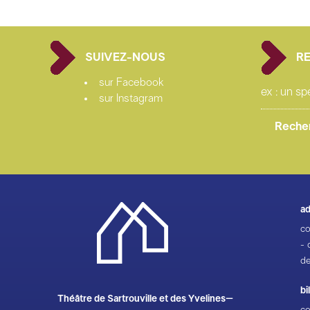
du
p
T
SUIVEZ-NOUS
R
19
sur Facebook
Th
sur Instagram
25
1
E
11
Ma
ad
je
co
1
- 
de
Le
20
bi
15
Théâtre de Sartrouville et des Yvelines–
co