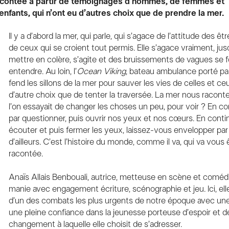
acontée à partir de témoignages d’hommes, de femmes et
enfants, qui n’ont eu d’autres choix que de prendre la mer.
Il y a d’abord la mer, qui parle, qui s’agace de l’attitude des ê
de ceux qui se croient tout permis. Elle s’agace vraiment, jus
mettre en colère, s’agite et des bruissements de vagues se 
entendre. Au loin, l’
Ocean Viking
, bateau ambulance porté par 
fend les sillons de la mer pour sauver les vies de celles et ce
d’autre choix que de tenter la traversée. La mer nous raconte,
l’on essayait de changer les choses un peu, pour voir ? En
par questionner, puis ouvrir nos yeux et nos cœurs. En conti
écouter et puis fermer les yeux, laissez-vous envelopper par
d’ailleurs. C’est l’histoire du monde, comme il va, qui va vous 
racontée.
Anaïs Allais Benbouali, autrice, metteuse en scène et coméd
manie avec engagement écriture, scénographie et jeu. Ici, el
d’un des combats les plus urgents de notre époque avec une
une pleine confiance dans la jeunesse porteuse d’espoir et d
changement à laquelle elle choisit de s’adresser.