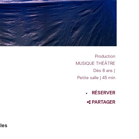
Production
MUSIQUE
THÉÂTRE
Dès 8 ans |
Petite salle | 45 min
RÉSERVER
PARTAGER
FACEBOOK
TWITTER
 les
GOOGLE