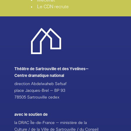
Elle collabore également aux créations d’autres
Le CDN recrute
metteurs en scène : Arnaud Meunier, Antoine Caubet,
Guillaume Vincent, Fabrice Murgia, Paul Desvaux,
Sylvain Maurice, Fabrice Melquiot… Elle est artiste
invitée au Théâtre national de Toulouse de 2011 à
2013. Depuis janvier 2013, elle est membre de
l’Ensemble artistique du Théâtre de Sartrouville. à
l’automne 2013, le Festival mondial des théâtres de
marionnettes de Charleville-Mézières lui consacre un
focus.
Théâtre de Sartrouville et des Yvelines–
Centre dramatique national
direction Abdelwaheb Sefsaf
place Jacques-Brel – BP 93
78505 Sartrouville cedex
avec le soutien de
la DRAC Île-de-France – ministère de la
Culture / de la Ville de Sartrouville / du Conseil