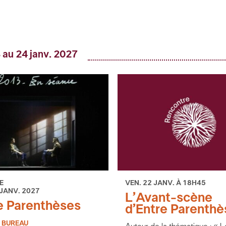
 au 24 janv. 2027
E
VEN. 22 JANV. À 18H45
 JANV. 2027
L’Avant-scène
e Parenthèses
d’Entre Parenthè
 BUREAU