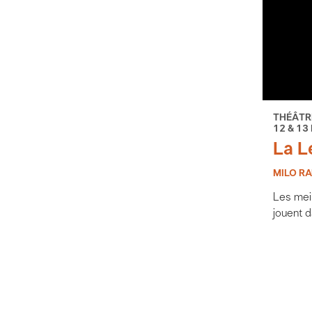
THÉÂTR
12 & 13
La L
MILO RA
Les mei
jouent d