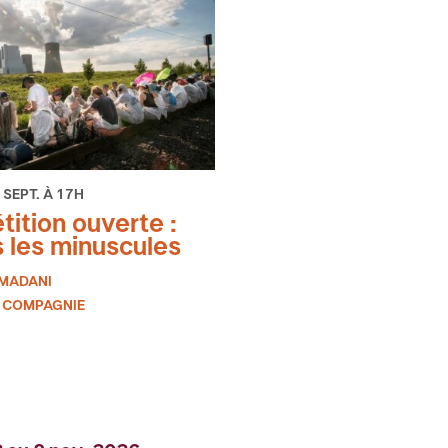
 SEPT. À 17H
tition ouverte :
 les minuscules
MADANI
 COMPAGNIE