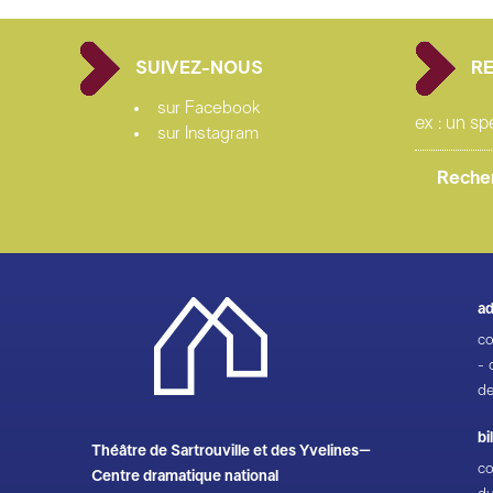
SUIVEZ-NOUS
R
sur Facebook
sur Instagram
ad
co
- 
de
bi
Théâtre de Sartrouville et des Yvelines–
co
Centre dramatique national