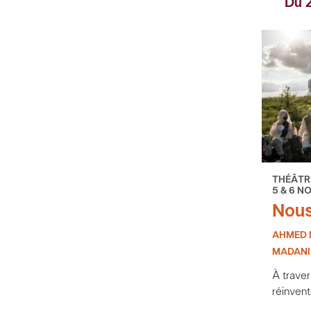
Du 2
THÉÂTR
5 & 6 N
Nous
AHMED 
MADANI
À traver
réinven