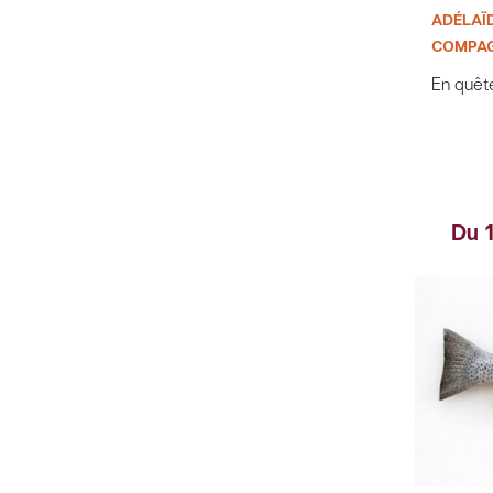
ADÉLAÏ
COMPAG
En quête
Du 1