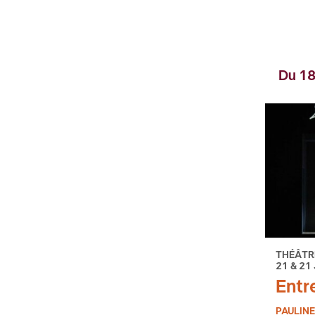
Du 18
THÉÂTR
21 & 21
Entr
PAULINE