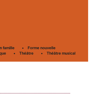
n famille
Forme nouvelle
que
Théâtre
Théâtre musical