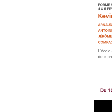
FORME 
4 & 5 FÉ
Kevi
ARNAUD
ANTOIN
JÉRÔME
COMPAG
L’école
deux pr
Du 1