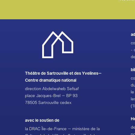
ad
co
- 
de
bi
Théâtre de Sartrouville et des Yvelines–
co
Centre dramatique national
du
direction Abdelwaheb Sefsaf
le
place Jacques-Brel – BP 93
le
78505 Sartrouville cedex
(1
H
avec le soutien de
de
la DRAC Île-de-France – ministère de la
po