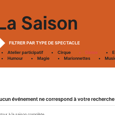
La Saison
FILTRER PAR TYPE DE SPECTACLE
Atelier participatif
Cirque
Danse
E
Humour
Magie
Marionnettes
Musi
ucun événement ne correspond à votre recherche
tour à la saison complète