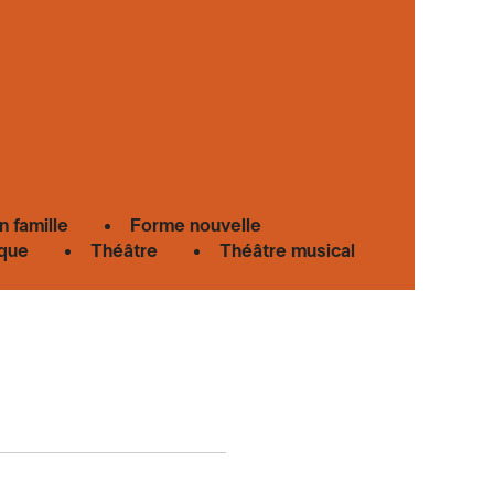
n famille
Forme nouvelle
que
Théâtre
Théâtre musical