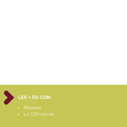
LES + DU CDN
Mécénat
Le CDN recrute