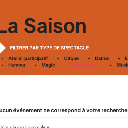
La Saison
FILTRER PAR TYPE DE SPECTACLE
Atelier participatif
Cirque
Danse
E
Humour
Magie
Marionnettes
Musi
ucun événement ne correspond à votre recherche
tour à la saison complète