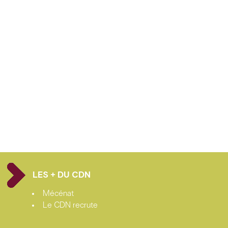
LES + DU CDN
Mécénat
Le CDN recrute