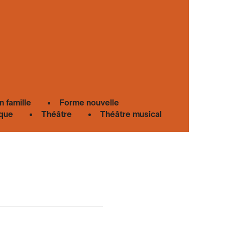
n famille
Forme nouvelle
que
Théâtre
Théâtre musical