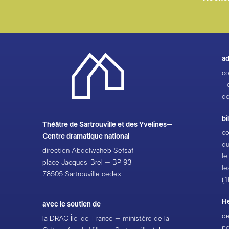
ad
co
- 
de
bi
Théâtre de Sartrouville et des Yvelines–
co
Centre dramatique national
du
direction Abdelwaheb Sefsaf
le
place Jacques-Brel – BP 93
le
78505 Sartrouville cedex
(1
H
avec le soutien de
de
la DRAC Île-de-France – ministère de la
po