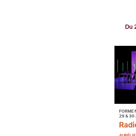
Du 2
FORME 
29 & 30
Radi
AURÉLI