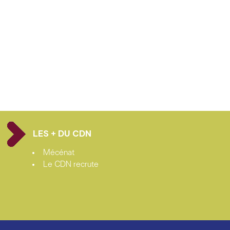
LES + DU CDN
Mécénat
Le CDN recrute