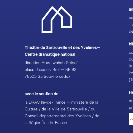
ad
co
- 
de
bi
Théâtre de Sartrouville et des Yvelines–
co
Centre dramatique national
du
direction Abdelwaheb Sefsaf
le
place Jacques-Brel – BP 93
le
78505 Sartrouville cedex
(1
H
avec le soutien de
de
la DRAC Île-de-France – ministère de la
po
Culture / de la Ville de Sartrouville / du
Conseil départemental des Yvelines / de
la Région Île-de-France