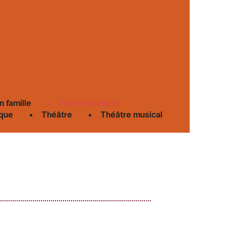
n famille
Forme nouvelle
que
Théâtre
Théâtre musical