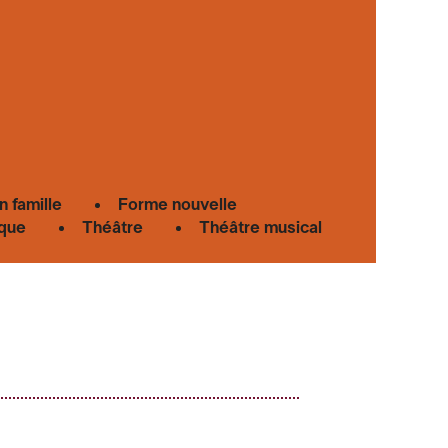
n famille
Forme nouvelle
que
Théâtre
Théâtre musical