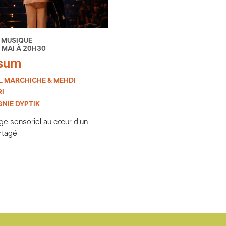
 MUSIQUE
 MAI À 20H30
sum
L MARCHICHE & MEHDI
I
NIE DYPTIK
ge sensoriel au cœur d’un
artagé