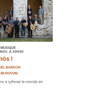
 MUSIQUE
 NOV. À 20H30
òs !
EL BARDON
UM NOVUM
ans à rythmer le monde en
e