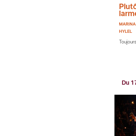
Plutô
larm
MARINA
HYLEL
Toujours
Du 1