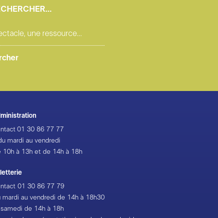
ECHERCHER…
ministration
ntact
01 30 86 77 77
du mardi au vendredi
 10h à 13h et de 14h à 18h
lletterie
ntact
01 30 86 77 79
 mardi au vendredi de 14h à 18h30
 samedi de 14h à 18h