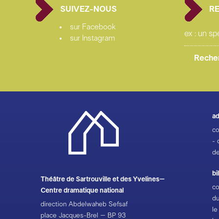
SUIVEZ-NOUS
R
sur Facebook
sur Instagram
ad
co
- 
de
bi
Théâtre de Sartrouville et des Yvelines–
co
Centre dramatique national
du
direction Abdelwaheb Sefsaf
le
place Jacques-Brel – BP 93