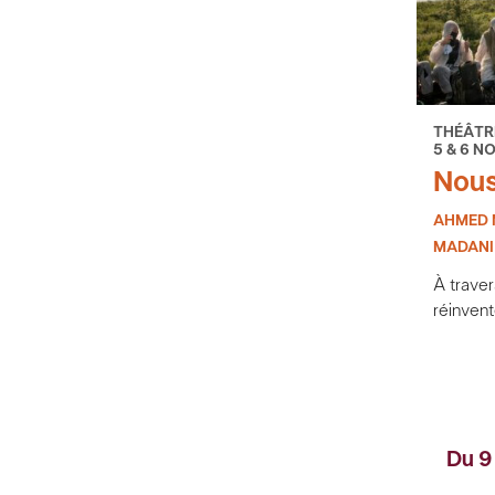
THÉÂTR
5 & 6 N
Nous
AHMED 
MADANI
À traver
réinven
Du 9