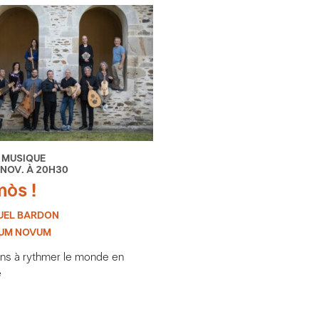
 MUSIQUE
 NOV. À 20H30
òs !
EL BARDON
UM NOVUM
ans à rythmer le monde en
e