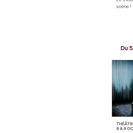
scène !
Du 5
THÉÂTR
8 & 9 O