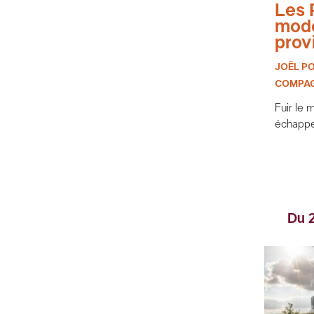
Les P
mode
prov
JOËL P
COMPAG
Fuir le 
échapp
Du 2