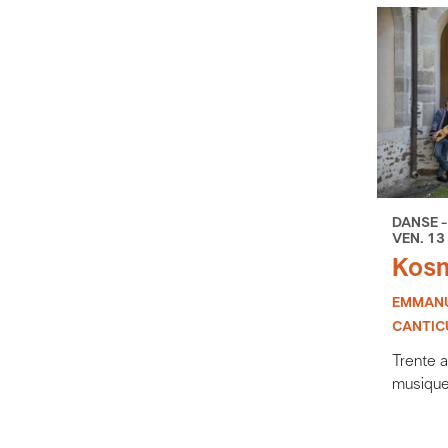
DANSE -
VEN. 13
Kosm
EMMANU
CANTIC
Trente 
musiqu