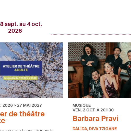
8 sept. au 4 oct.
2026
. 2026 > 27 MAI 2027
MUSIQUE
VEN. 2 OCT. À 20H30
ier de théâtre
Barbara Pravi
te
DALIDA, DIVA TZIGANE
re, ça se vit aussi depuis la