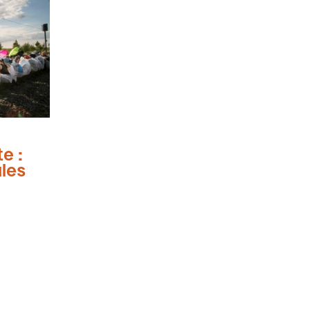
e :
les