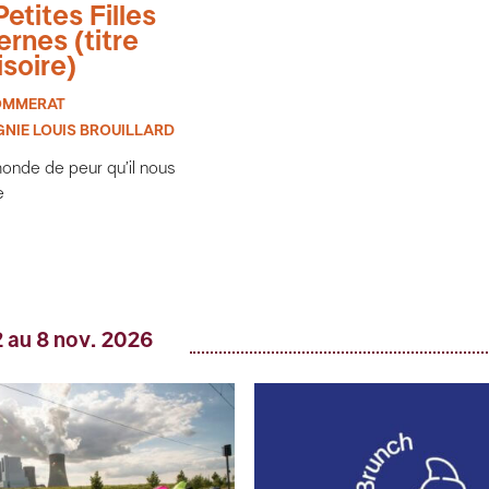
etites Filles
rnes (titre
isoire)
OMMERAT
NIE LOUIS BROUILLARD
monde de peur qu’il nous
e
 au 8 nov. 2026