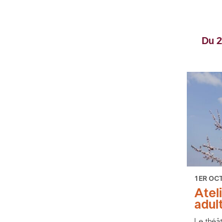
Du 2
1ER OCT
Atel
adul
Le théât