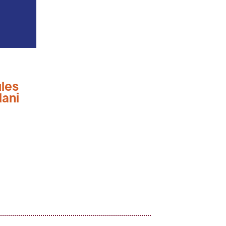
les
ani