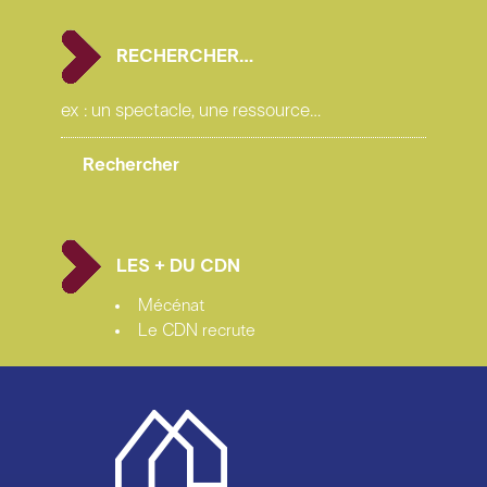
RECHERCHER…
LES + DU CDN
Mécénat
Le CDN recrute