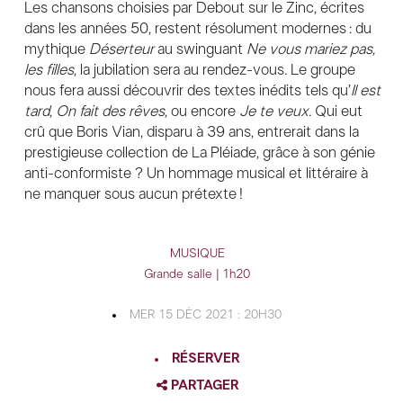
Les chansons choisies par Debout sur le Zinc, écrites
dans les années 50, restent résolument modernes : du
mythique
Déserteur
au swinguant
Ne vous mariez pas,
les filles
, la jubilation sera au rendez-vous. Le groupe
nous fera aussi découvrir des textes inédits tels qu’
Il est
tard
,
On fait des rêves
, ou encore
Je te veux
. Qui eut
crû que Boris Vian, disparu à 39 ans, entrerait dans la
prestigieuse collection de La Pléiade, grâce à son génie
anti-conformiste ? Un hommage musical et littéraire à
ne manquer sous aucun prétexte !
MUSIQUE
Grande salle | 1h20
MER 15 DÉC 2021 : 20H30
RÉSERVER
PARTAGER