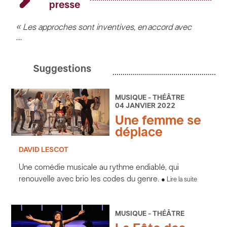
Simon Mimoun
chant, violon, trompette, guitare
presse
Romain Sassigneux
chant, clarinette, guitares
Olivier Sulpice
banjo, mandoline
« Les approches sont inventives, en accord avec
mise en scène et lumière
Nikolas Carton
....
le sens mais aussi les courbes mélodico-rythmiques
son
Jean-Pierre « Chorizo » Goncalves
des textes. »
Le Monde
Suggestions
production Eric Ghenassia (DSLZ)
photo © Pierrick Guidou
MUSIQUE - THÉÂTRE
04 JANVIER 2022
disque disponible, coproduit avec les Productions
Une femme se
Jacques Canetti
déplace
DAVID LESCOT
Une comédie musicale au rythme endiablé, qui
renouvelle avec brio les codes du genre.
Lire la suite
MUSIQUE - THÉÂTRE