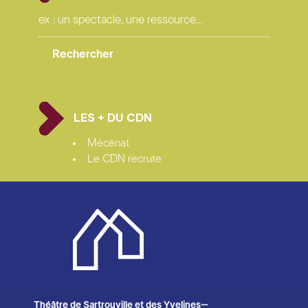
LES + DU CDN
Mécénat
Le CDN recrute
Théâtre de Sartrouville et des Yvelines–