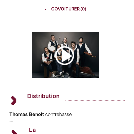
FACEBOOK
COVOITURER
(0)
TWITTER
GOOGLE
PINTEREST
Distribution
Thomas Benoit
contrebasse
....
Chadi Chouman
guitares
Cédric Ermolieff
batterie, percussions, xylophone
La