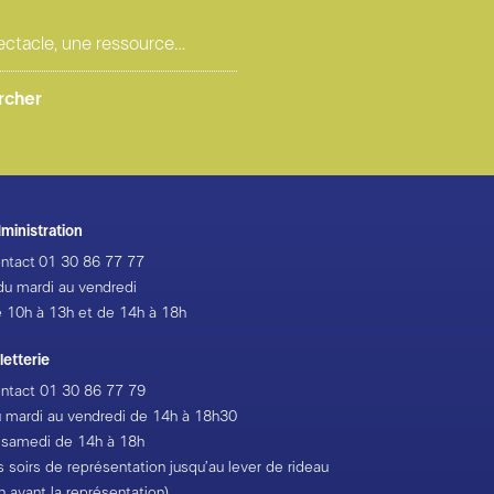
ministration
ntact
01 30 86 77 77
du mardi au vendredi
 10h à 13h et de 14h à 18h
lletterie
ntact
01 30 86 77 79
 mardi au vendredi de 14h à 18h30
 samedi de 14h à 18h
s soirs de représentation jusqu’au lever de rideau
h avant la représentation)