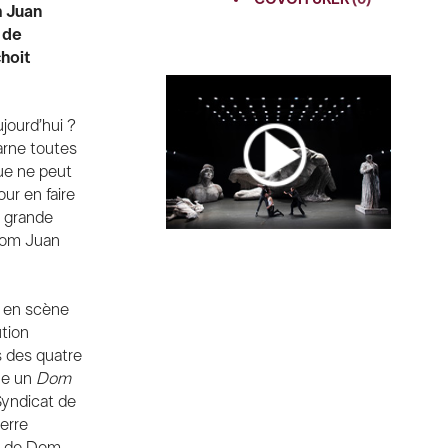
m Juan
TWITTER
 de
GOOGLE
hoit
PINTEREST
jourd’hui ?
ncarne toutes
que ne peut
ur en faire
e grande
Dom Juan
r en scène
ution
s des quatre
ne un
Dom
Syndicat de
erre
ne de Dom