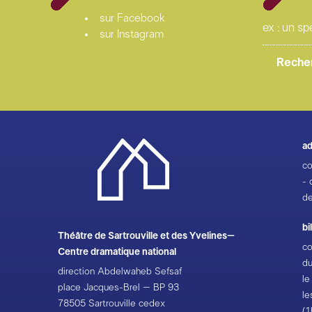
sur Facebook
sur Instagram
ad
co
- 
de
bi
Théâtre de Sartrouville et des Yvelines–
co
Centre dramatique national
du
direction Abdelwaheb Sefsaf
le
place Jacques-Brel – BP 93
le
78505 Sartrouville cedex
(1