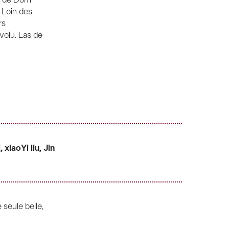
. Loin des
rs
volu. Las de
i,
xiaoYi liu, Jin
Nine d’Urso,
seule belle,
(et de pierre