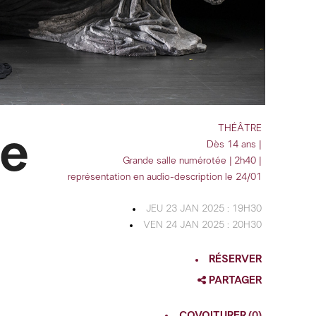
THÉÂTRE
le
Dès 14 ans |
Grande salle numérotée | 2h40 |
représentation en audio-description le 24/01
JEU 23 JAN 2025 : 19H30
VEN 24 JAN 2025 : 20H30
RÉSERVER
PARTAGER
FACEBOOK
COVOITURER
(0)