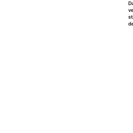
D
v
s
de