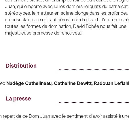
Juan, qui emporte avec lui les derniers reliquats du patriarcat
stéréotypes, le metteur en scène plonge dans les profondeu
crépusculaires de cet antihéros tout droit sorti d’un temps ré
toutes les formes de domination, David Bobée nous fait une
majestueuse promesse de renouveau.
Distribution
vec
Nadège Cathelineau,
Catherine Dewitt, Radouan Leflah
uan mao,
Grégori miège, Shade Hardy
Garvey moungondo,
rlande Zola
La presse
cénographie
David Bobée, léa Jézéquel
umière Stéphane
Babi Aubert
assisté de L
éo Courpotin
 repart de ce Dom Juan avec le sentiment d’avoir assisté à une 
idéo
Wojtek Doroszuk
assisté de
Fanny Derrier
ngue, marquante fin d’un opéra wagnérien. À un festin de Pierre 
usique
Jean-Noël Françoise