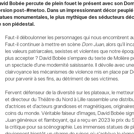
avid Bobée percute de plein fouet le présent avec son Do
ersion post-#metoo. Dans un impressionnant décor peuplé
tatues monumentales, le plus mythique des séducteurs déc
 son piédestal.
Faut-il déboulonner les personnages qui nous encombrent au
Faut-il continuer à mettre en scène
Dom Juan
, alors qu’il i
les valeurs patriarcales, sexistes et violentes que notre épo
plus accepter ? David Bobée s’empare du texte de Molière po
un spectacle d’une modernité saisissante. Il dévoile avec un
clairvoyance les mécanismes de violence mis en place par 
pour parvenir à ses fins, au détriment de ses victimes.
Fervent défenseur de la diversité sur les plateaux, le metteu
et directeur du Théâtre du Nord à Lille rassemble une distrib
d’actrices et d’acteurs grandioses et magnétiques, originaire
coins du monde. Véritable faiseur d’images, David Bobée sig
Juan
généreux et flamboyant, qui a reçu en 2023 le prix du 
la critique pour sa scénographie. Les immenses statues de pi
deviennent bientôt un champ de ruines où s’achève le règ