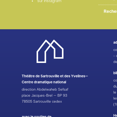
sur Instagram
ad
co
- 
de
bi
Théâtre de Sartrouville et des Yvelines–
co
Centre dramatique national
du
direction Abdelwaheb Sefsaf
le
place Jacques-Brel – BP 93
le
78505 Sartrouville cedex
(1
H