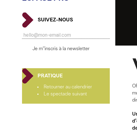
SUIVEZ-NOUS
Je m''inscris à la newsletter
PRATIQUE
O
Retourner au calendrier
m
Le spectacle suivant
di
Un
d’
d