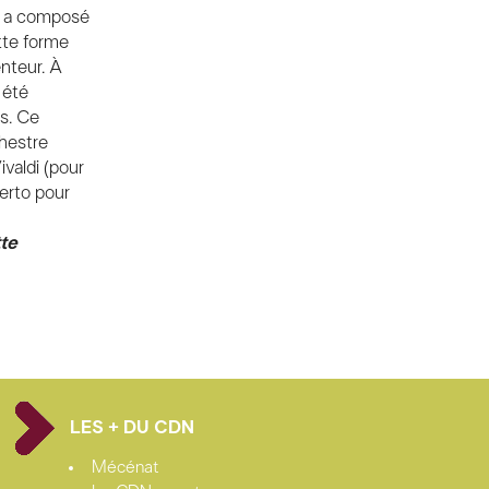
n a composé
tte forme
enteur. À
 été
s. Ce
chestre
ivaldi (pour
erto pour
tte
LES + DU CDN
Mécénat