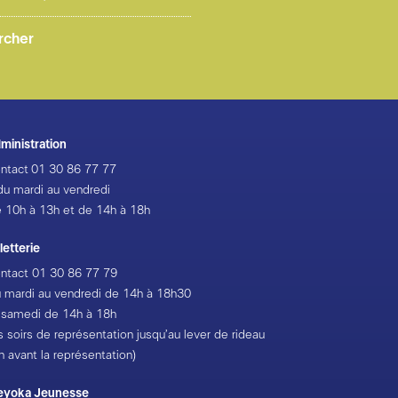
ministration
ntact
01 30 86 77 77
du mardi au vendredi
 10h à 13h et de 14h à 18h
lletterie
ntact
01 30 86 77 79
 mardi au vendredi de 14h à 18h30
 samedi de 14h à 18h
s soirs de représentation jusqu’au lever de rideau
h avant la représentation)
eyoka Jeunesse