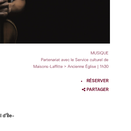
MUSIQUE
Partenariat avec le Service culturel de
Maisons-Laffitte > Ancienne Église | 1h30
RÉSERVER
PARTAGER
FACEBOOK
TWITTER
 d’Île-
GOOGLE
PINTEREST