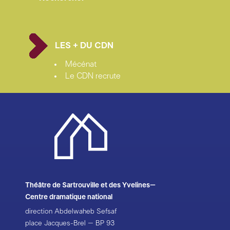
LES + DU CDN
Mécénat
Le CDN recrute
Théâtre de Sartrouville et des Yvelines–
Centre dramatique national
direction Abdelwaheb Sefsaf
place Jacques-Brel – BP 93