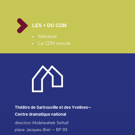
LES + DU CDN
Mécénat
Le CDN recrute
Théâtre de Sartrouville et des Yvelines–
Centre dramatique national
direction Abdelwaheb Sefsaf
place Jacques-Brel – BP 93