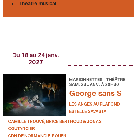
Théâtre musical
Du 18 au 24 janv.
2027
MARIONNETTES - THÉÂTRE
SAM. 23 JANV. À 20H30
George sans S
LES ANGES AU PLAFOND
ESTELLE SAVASTA
CAMILLE TROUVÉ, BRICE BERTHOUD & JONAS
COUTANCIER
CDN DE NORMANDIE-ROUEN