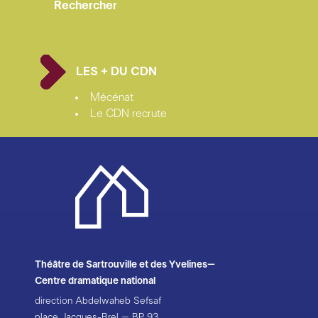
LES + DU CDN
Mécénat
Le CDN recrute
Théâtre de Sartrouville et des Yvelines–
Centre dramatique national
direction Abdelwaheb Sefsaf
place Jacques-Brel – BP 93