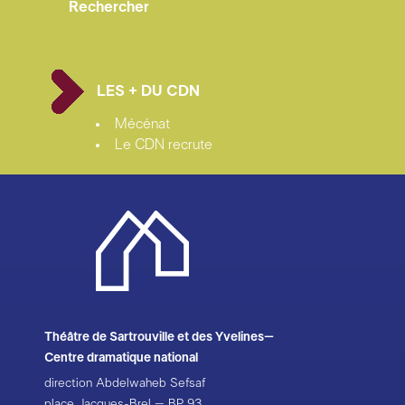
LES + DU CDN
Mécénat
Le CDN recrute
Théâtre de Sartrouville et des Yvelines–
Centre dramatique national
direction Abdelwaheb Sefsaf
place Jacques-Brel – BP 93