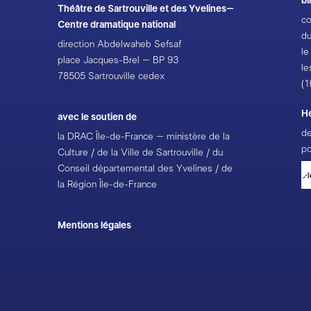
bi
Théâtre de Sartrouville et des Yvelines–
co
Centre dramatique national
du
direction Abdelwaheb Sefsaf
le
place Jacques-Brel – BP 93
le
78505 Sartrouville cedex
(1
H
avec le soutien de
de
la DRAC Île-de-France – ministère de la
po
Culture / de la Ville de Sartrouville / du
Conseil départemental des Yvelines / de
la Région Île-de-France
Mentions légales