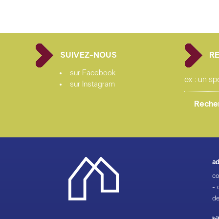
SUIVEZ-NOUS
R
sur Facebook
sur Instagram
ad
co
- 
de