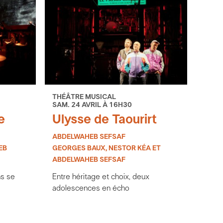
THÉÂTRE MUSICAL
SAM. 24 AVRIL À 16H30
e
Ulysse de Taourirt
ABDELWAHEB SEFSAF
EB
GEORGES BAUX, NESTOR KÉA ET
ABDELWAHEB SEFSAF
ns se
Entre héritage et choix, deux
adolescences en écho