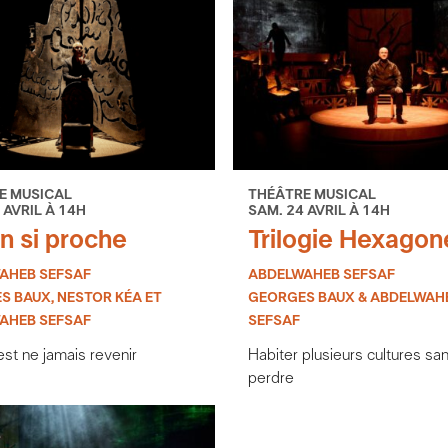
E MUSICAL
THÉÂTRE MUSICAL
 AVRIL À 14H
SAM. 24 AVRIL À 14H
in si proche
Trilogie Hexagon
AHEB SEFSAF
ABDELWAHEB SEFSAF
S BAUX, NESTOR KÉA ET
GEORGES BAUX & ABDELWAH
AHEB SEFSAF
SEFSAF
’est ne jamais revenir
Habiter plusieurs cultures sa
perdre