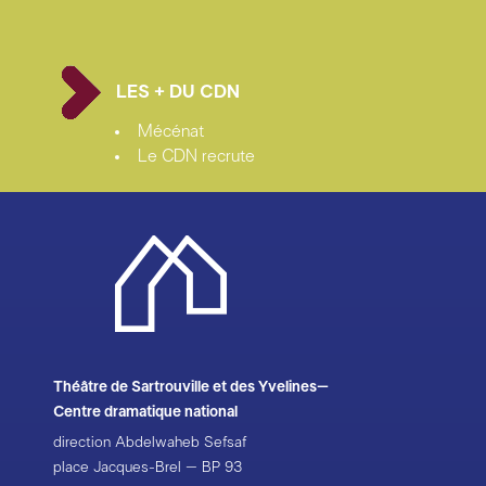
LES + DU CDN
Mécénat
Le CDN recrute
Théâtre de Sartrouville et des Yvelines–
Centre dramatique national
direction Abdelwaheb Sefsaf
place Jacques-Brel – BP 93