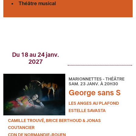
Théâtre musical
Du 18 au 24 janv.
2027
MARIONNETTES - THÉÂTRE
SAM. 23 JANV. À 20H30
George sans S
LES ANGES AU PLAFOND
ESTELLE SAVASTA
CAMILLE TROUVÉ, BRICE BERTHOUD & JONAS
COUTANCIER
CDN DE NORMANDIE-ROUEN