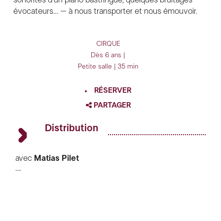
évocateurs… – à nous transporter et nous émouvoir.
CIRQUE
Dès 6 ans |
Petite salle | 35 min
RÉSERVER
PARTAGER
FACEBOOK
Distribution
TWITTER
GOOGLE
avec
Matias Pilet
....
régie générale
Jules Pierret
PINTEREST
régie lumière et son
Jules Pierret, Sofia Bassim
remerciements à
Companhia Olga Roriz, la Villa
Médicis, Sébastien Savine, Stéphane Ricordel,
Frédéric Durnerin, Arthur Chavaudret, Pierre Marie