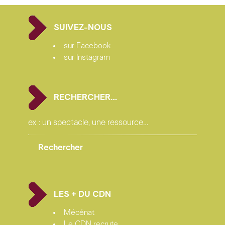
Lazaroo
SUIVEZ-NOUS
production déléguée Le Monfort Théâtre
photos © Luis Conde
sur Facebook
sur Instagram
RECHERCHER…
LES + DU CDN
Mécénat
Le CDN recrute