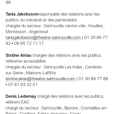
98
Tania Jakobsson
responsable des relations avec les
publics, du mécénat et des partenariats
chargée du secteur : Sartrouville centre-ville ; Houilles ;
Montesson ; Argenteuil
tania.jakobsson@theatre-sartrouville.com
/ 01 30 86 77
92 • 06 65 72 11 17
Sixtine Airiau
chargée des relations avec les publics,
référente accessibilité
chargée du secteur : Sartrouville Les Indes ; Carrières-
sur-Seine ; Maisons-Laffitte
sixtine.airiau@theatre-sartrouville.com
/ 01 30 86 77 88
• 07 81 93 32 51
Denis Ledemay
chargé des relations avec les publics,
référent EAC
chargé du secteur : Sartrouville ; Bezons ; Cormeilles-en-
Parisis ; Conflans-Sainte-Honorine ; Cergy