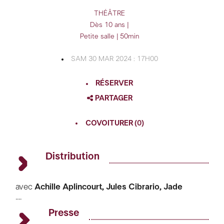
THÉÂTRE
Dès 10 ans |
Petite salle | 50min
SAM 30 MAR 2024 : 17H00
RÉSERVER
PARTAGER
FACEBOOK
COVOITURER
(0)
TWITTER
GOOGLE
Distribution
PINTEREST
avec
Achille Aplincourt,
Jules Cibrario,
Jade
....
Emmanuel
assistanat à la mise en scène
Romain Gillot
Presse
scénographie
Alban Ho Van