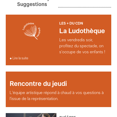
© Richard Schroeder
parole
aussi charnelle que précise, une tranche de vie
Suggestions
et celle qui l’écrit. »
Sceneweb
LES + DU CDN
La Ludothèque
Les vendredis soir,
profitez du spectacle, on
s’occupe de vos enfants !
Lire la suite
Rencontre du jeudi
L'équipe artistique répond à chaud à vos questions à
l’issue de la représentation.