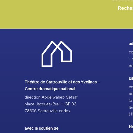
du
ci
el
ph
ad
co
- 
de
bi
Théâtre de Sartrouville et des Yvelines–
co
Centre dramatique national
du
direction Abdelwaheb Sefsaf
le
place Jacques-Brel – BP 93
le
78505 Sartrouville cedex
(1
H
avec le soutien de