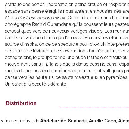
pratique des portés, l’acrobatie en grand groupe et l’explorati
espace sans cesse élargi. Ils nous avaient enthousiasmés a
C
et
Il n’est pas encore minuit
. Cette fois, c’est sous l’impuls
chorégraphe Rachid Ouramdane qu’ils poussent leurs gestes
acrobatiques vers de nouveaux vertiges visuels. Les murmur
ballets en vol coordonné que l’on observe chez les étourneau
source d’inspiration de ce spectacle pour dix-huit interprète
des effets de lévitation, de slow motion, d’accélération, d’env
déflagrations, le groupe forme une nuée instable et fragile au
mouvement sans fin. Tandis que la danse dessine dans l’espa
motifs de cet essaim tourbillonnant, porteurs et voltigeurs pr
danse vers les hauteurs, de sauts majestueux en pyramides p
Un ballet à la beauté sidérante.
Distribution
éation collective de
Abdeliazide Senhadji
,
Airelle Caen
,
Alej
ovedano
,
Andres Somoza
,
Antoine Thirion
,
Belar San Vince