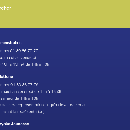
 Pôle européen de création ainsi qu’au Cirque-Théâtre d’Elbeuf 
rque en Normandie
le est également accompagnée depuis 2016 par la Fondation B
oto © Pascale Cholette
ministration
ntact
01 30 86 77 77
du mardi au vendredi
 10h à 13h et de 14h à 18h
lletterie
ntact
01 30 86 77 79
 mardi au vendredi de 14h à 18h30
 samedi de 14h à 18h
s soirs de représentation jusqu’au lever de rideau
h avant la représentation)
eyoka Jeunesse