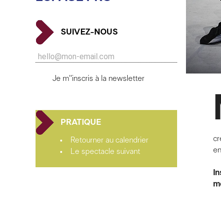
SUIVEZ-NOUS
Je m''inscris à la newsletter
PRATIQUE
cr
Retourner au calendrier
en
Le spectacle suivant
In
mo