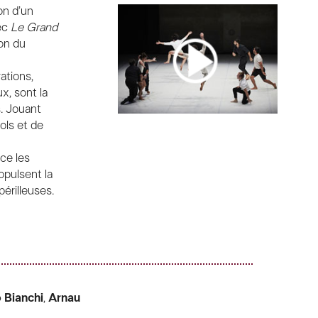
on d’un
PINTEREST
vec
Le Grand
ion du
ations,
x, sont la
s. Jouant
ols et de
ce les
opulsent la
érilleuses.
o Bianchi
,
Arnau
nte
,
Florian