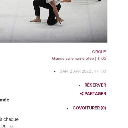
CIRQUE
Grande salle numérotée | 1h05
SAM 2 AVR 2022 : 17H00
RÉSERVER
PARTAGER
ommée
FACEBOOK
COVOITURER
(0)
TWITTER
 à chaque
GOOGLE
on : la