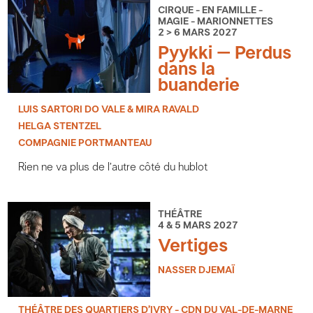
CIRQUE - EN FAMILLE -
MAGIE - MARIONNETTES
2 > 6 MARS 2027
Pyykki – Perdus
dans la
buanderie
LUIS SARTORI DO VALE & MIRA RAVALD
HELGA STENTZEL
COMPAGNIE PORTMANTEAU
Rien ne va plus de l’autre côté du hublot
THÉÂTRE
4 & 5 MARS 2027
Vertiges
NASSER DJEMAÏ
THÉÂTRE DES QUARTIERS D’IVRY - CDN DU VAL-DE-MARNE