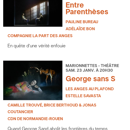
Entre
Parenthèses
PAULINE BUREAU
ADÉLAÏDE BON
COMPAGNIE LA PART DES ANGES
En quête d’une vérité enfouie
MARIONNETTES - THÉÂTRE
SAM. 23 JANV. À 20H30
George sans S
LES ANGES AU PLAFOND
ESTELLE SAVASTA
CAMILLE TROUVÉ, BRICE BERTHOUD & JONAS
COUTANCIER
CDN DE NORMANDIE-ROUEN
Quand George Sand abolit les frontières du temps