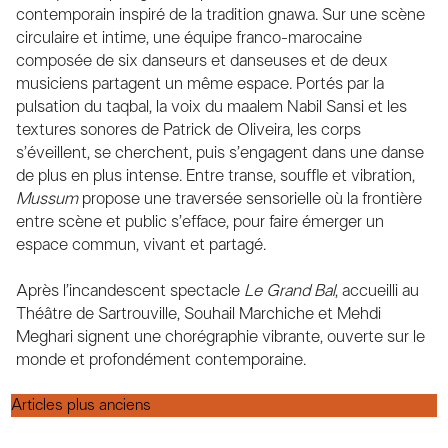
contemporain inspiré de la tradition gnawa. Sur une scène
circulaire et intime, une équipe franco-marocaine
composée de six danseurs et danseuses et de deux
musiciens partagent un même espace. Portés par la
pulsation du taqbal, la voix du maalem Nabil Sansi et les
textures sonores de Patrick de Oliveira, les corps
s’éveillent, se cherchent, puis s’engagent dans une danse
de plus en plus intense. Entre transe, souffle et vibration,
Mussum
propose une traversée sensorielle où la frontière
entre scène et public s’efface, pour faire émerger un
espace commun, vivant et partagé.
Après l’incandescent spectacle
Le Grand Bal
, accueilli au
Théâtre de Sartrouville, Souhail Marchiche et Mehdi
Meghari signent une chorégraphie vibrante, ouverte sur le
monde et profondément contemporaine.
Navigation
Articles plus anciens
des