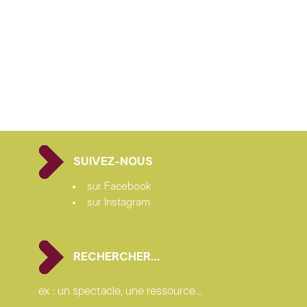
flûtes kaval et ney
Léa
Maquart
oud et chant
Khaled
Aljaramani
duduk, pakou et zurna
Artyom
Minasyan
percussions
Henri-Charles
Caget,
Ismaïl
Mesbahic
codirection et coordination musicale
Henri-Charles
Caget
SUIVEZ-NOUS
idée originale
Khaled
Aljaramani
sur Facebook
sur Instagram
chorégraphie
Mermoz
Melchior
scénographie et paysages sonores
Emmanuel
Faivre,
Aurélia
Frey
RECHERCHER…
dramaturgie et regard extérieur
Natalie
Royer