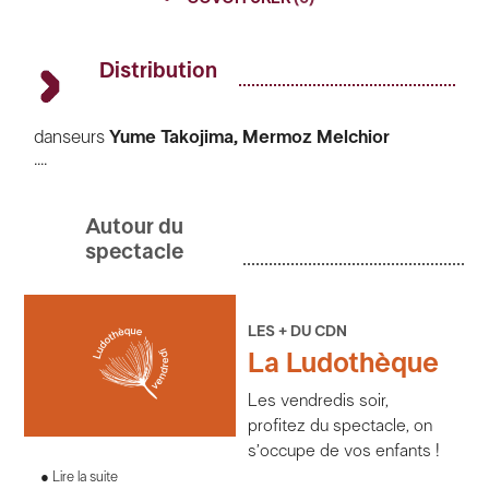
TWITTER
GOOGLE
Distribution
PINTEREST
danseurs
Yume Takojima, Mermoz Melchior
....
chant
Gülay
Hacer
Toruk,
Emmanuel
Bardon
Autour du
harpe, chant et danse
Landy
Andriamboavonjy
spectacle
vièles, lyre, kamenche et violoncelle
Valérie
Dulac
LES + DU CDN
nyckelharpa et fidula
Aliocha
Regnard
La Ludothèque
oud
Bayan
Rida
Les vendredis soir,
profitez du spectacle, on
kanun et chant
Spyros
Halaris
s’occupe de vos enfants !
Lire la suite