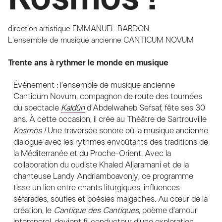
direction artistique
EMMANUEL BARDON
L'ensemble de musique ancienne
CANTICUM NOVUM
Trente ans à rythmer le monde en musique
Événement : l’ensemble de musique ancienne
Canticum Novum, compagnon de route des tournées
du spectacle
Kaldûn
d’Abdelwaheb Sefsaf, fête ses 30
ans. À cette occasion, il crée au Théâtre de Sartrouville
Kosmòs !
Une traversée sonore où la musique ancienne
dialogue avec les rythmes envoûtants des traditions de
la Méditerranée et du Proche-Orient. Avec la
collaboration du oudiste Khaled Aljaramani et de la
chanteuse Landy Andriamboavonjy, ce programme
tisse un lien entre chants liturgiques, influences
séfarades, soufies et poésies malgaches. Au cœur de la
création, le
Cantique des Cantiques
, poème d’amour
intemporel, devient fil conducteur d’une exploration