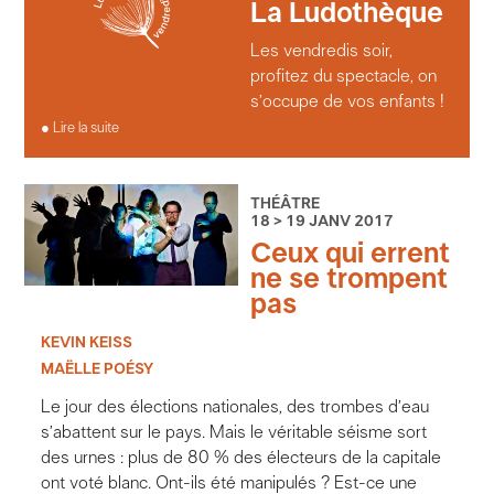
La Ludothèque
Les vendredis soir,
profitez du spectacle, on
s’occupe de vos enfants !
Lire la suite
THÉÂTRE
18 > 19 JANV 2017
Ceux qui errent
ne se trompent
pas
KEVIN KEISS
MAËLLE POÉSY
Le jour des élections nationales, des trombes d’eau
s’abattent sur le pays. Mais le véritable séisme sort
des urnes : plus de 80 % des électeurs de la capitale
ont voté blanc. Ont-ils été manipulés ? Est-ce une