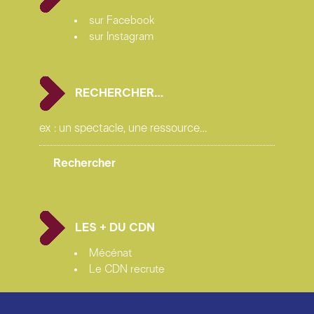
costumes
Augustin Rolland
sur Facebook
conseiller artistique
Thierry Thieû Niang
sur Instagram
régie générale
Célio Ménard
régie lumière
Arthur Michel
et
Jean-Christophe
Planchenault
RECHERCHER…
régie son (en alternance)
Célio Menard
régie plateau (en alternance)
Elvire Tapie
production
Les Tréteaux de France, Centre
dramatique national itinérant
coproductions
Le Théâtre de la Ville – Paris, La
Filature – Scène nationale, Espace des Arts – Scène
nationale de Chalon-sur-Saône, Le Grand T – théâtre
de Loire-Atlantique, Théâtre de la Manufacture CDN
LES + DU CDN
Nancy Lorraine, Le Quai CDN Angers Pays de la Loire,
Mécénat
La Maison des Arts de Créteil, Le Grand Bleu – Scène
Le CDN recrute
conventionnée d’intérêt national « Art, enfance et
Jeunesse », Ville de Fontenay-sous-Bois, Théâtre de
Sartrouville et des Yvelines – CDN, Scène nationale