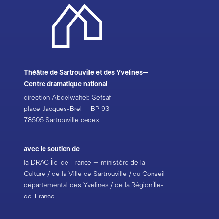
du Sud-Aquitain, Le Canal théâtre du Pays de Redon,
scène conventionnée d’intérêt National art et création
pour le Théâtre, L’Équinoxe – Scène nationale de
Châteauroux, Théâtre de Lorient – Centre
dramatique national, Compagnie Le Théâtre du Phare
Accueil en résidence Scène nationale Sud-Aquitain
avec le soutien
du Théâtre de l’Arsenal de Val-de-
Théâtre de Sartrouville et des Yvelines–
Reuil – scène conventionnée d’intérêt national « art
Centre dramatique national
et création pour la danse » et du Domaine du Mons
direction Abdelwaheb Sefsaf
(Vitrac sur Montane)
place Jacques-Brel – BP 93
photos
©Christophe Raynaud de Lage
78505 Sartrouville cedex
avec le soutien de
la DRAC Île-de-France – ministère de la
Culture / de la Ville de Sartrouville / du Conseil
départemental des Yvelines / de la Région Île-
de-France