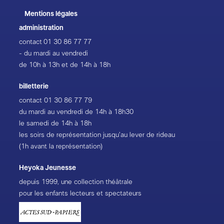
de La Rochelle ; aux Tréteaux de France
Mentions légales
d’Aubervilliers, CDN ; au Théâtre Silvia Monfort de
Paris ; et au théâtre Châteauvallon- Liberté, Scène
administration
nationale. Des étapes de travail en amont ont été
contact
01 30 86 77 77
menées aux Plateaux sauvages – Fabrique artistique
- du mardi au vendredi
et culturelle à Paris 20e, et à la MC93 – Maison de la
de 10h à 13h et de 14h à 18h
Culture de Seine-Saint-Denis à Bobigny
billetterie
Action financée par la Région Île- de-France.
contact
01 30 86 77 79
du mardi au vendredi de 14h à 18h30
La Compagnie Louis Brouillard est conventionnée par
le samedi de 14h à 18h
la DRAC Île-de-France et la Région Île-de-France
les soirs de représentation jusqu’au lever de rideau
(1h avant la représentation)
Joël Pommerat et la Compagnie Louis Brouillard sont
associés à Nanterre-Amandiers, à La Coursive, Scène
Heyoka Jeunesse
nationale de La Rochelle, et au TNP Théâtre national
depuis 1999, une collection théâtrale
populaire de Villeurbanne
pour les enfants lecteurs et spectateurs
Les textes de Joël Pommerat sont édités chez Actes