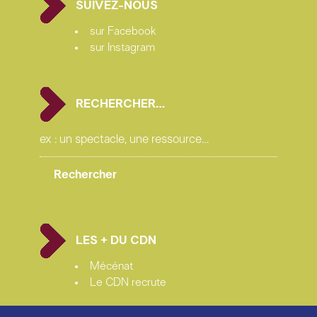
construction accessoires
Christian Bernou
SUIVEZ-NOUS
sur Facebook
construction décors
Ateliers du TNP
/ Théâtre
sur Instagram
national populaire de Villeurbanne
renfort costumes
Jeanne Chestier
RECHERCHER…
renforts plateau
Lior Hayoun, Faustine Zanardo
remerciements à
Maurine Tainguy
et
Rose Trecan
production : Compagnie Louis Brouillard
coproductions : TNP Théâtre national populaire de
Villeurbanne, CDN ; Châteauvallon- Liberté, Scène
LES + DU CDN
nationale de Toulon ; Mixt, Terrain d’arts en Loire-
Atlantique ; Les Tréteaux de France, CDN ; Théâtre
Mécénat
Nanterre- Amandiers, CDN ; Espaces Pluriels, Scène
Le CDN recrute
conventionnée d’intérêt national Art et Création
Danse de Pau ; Festival d’Automne à Paris ; L’Azimut,