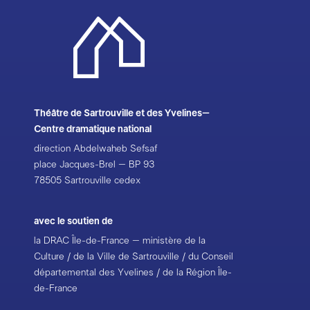
Pôle national cirque d’Antony et de Châtenay-
Malabry ; Le Canal, Théâtre du Pays de Redon, Scène
conventionnée d’intérêt national Art et Création pour
le théâtre et la DRAC Bretagne ; Le Bateau Feu,
Scène nationale de Dunkerque ; Théâtre de Suresnes
Jean Vilar ; La Coursive, Scène nationale de La
Rochelle ; Théâtre français du Centre national des
Théâtre de Sartrouville et des Yvelines–
Arts du Canada, Ottawa ; Le National Taichung
Centre dramatique national
Theater
direction Abdelwaheb Sefsaf
place Jacques-Brel – BP 93
avec le soutien de la Maison de la Culture de Bourges,
78505 Sartrouville cedex
Scène nationale
Création le 24 avril 2025 à Châteauvallon- Liberté,
avec le soutien de
Scène nationale
la DRAC Île-de-France – ministère de la
Culture / de la Ville de Sartrouville / du Conseil
Les répétitions du spectacle ont eu lieu à la Maison de
départemental des Yvelines / de la Région Île-
la Culture de Bourges, Scène nationale ; au Théâtre
de-France
Ducourneau d’Agen ; à La Coursive, Scène nationale