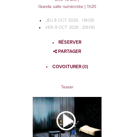
Grande salle numérotée | 1h20
JEU 8 OCT 2026 : 19H30
VEN 9 OCT 2026 : 20H30
RÉSERVER
PARTAGER
FACEBOOK
COVOITURER
(0)
TWITTER
GOOGLE
Teaser
PINTEREST