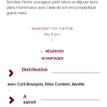
Sorcière. Notre courageux petit héros va déjouer leurs
plans monstrueux avec l’aide de son encyclopédique
grand-mère.
MARIONNETTES
THÉÂTRE
Dès 8 ans |
|
RÉSERVER
PARTAGER
FACEBOOK
Distribution
TWITTER
GOOGLE
avec Cyril Bourgois, Elise Combet, Aurélie
....
Hubeau, Laurent Grais (musicien)
PINTEREST
adaptation David Wood
A
adaptation scénique Sylvain Maurice, Laure
savoir
Bonnet