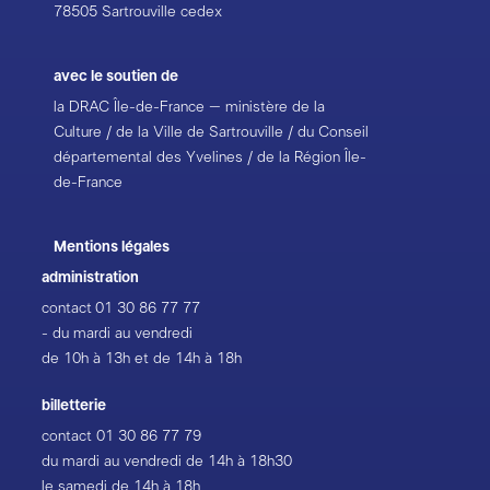
souviens, j’ai cette chance. Et j’écris de ce point de
78505 Sartrouville cedex
vue-là. Alors l’enfant se dit : « Mais bon sang, il dit ce
que je ressens ! ». J’essaie d’écrire des histoires qui
les saisissent à la gorge, des histoires qu’on ne peut
avec le soutien de
pas lâcher, c’est ma passion.
la DRAC Île-de-France – ministère de la
Culture / de la Ville de Sartrouville / du Conseil
Car si un enfant apprend très jeune à aimer les livres, il
départemental des Yvelines / de la Région Île-
a un immense avantage dans la vie. Ce que je raconte
de-France
dans mes livres n’a aucune importance et ne sert
strictement à rien. Mais si, après avoir lu une de mes
Mentions légales
histoires, l’enfant dit : « Quel livre génial, j’adore les
livres », alors j’ai gagné !
administration
R. Dahl
contact
01 30 86 77 77
- du mardi au vendredi
de 10h à 13h et de 14h à 18h
billetterie
contact
01 30 86 77 79
du mardi au vendredi de 14h à 18h30
le samedi de 14h à 18h